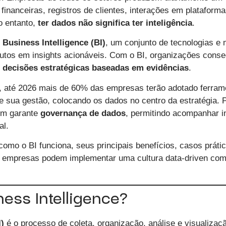
inanceiras, registros de clientes, interações em plataformas 
o entanto,
ter dados não significa ter inteligência
.
o
Business Intelligence (BI)
, um conjunto de tecnologias e 
rutos em insights acionáveis. Com o BI, organizações cons
r
decisões estratégicas baseadas em evidências
.
, até 2026 mais de 60% das empresas terão adotado ferrame
 sua gestão, colocando os dados no centro da estratégia. P
ém garante
governança de dados
, permitindo acompanhar i
al.
como o BI funciona, seus principais benefícios, casos práti
o empresas podem implementar uma cultura data-driven com 
ess Intelligence?
)
é o processo de coleta, organização, análise e visualiza