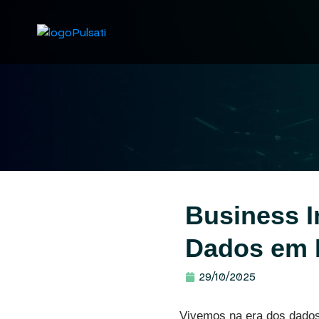
Business I
Dados em D
29/10/2025
Vivemos na era dos dado