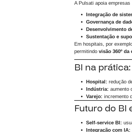
A
Pulsati
apoia empresas 
Integração de sist
Governança de dad
Desenvolvimento de
Sustentação e supo
Em hospitais, por exemplo,
permitindo
visão 360º da
BI na prática
Hospital:
redução de
Indústria:
aumento d
Varejo:
incremento 
Futuro do BI
Self-service BI:
usuá
Integração com IA: