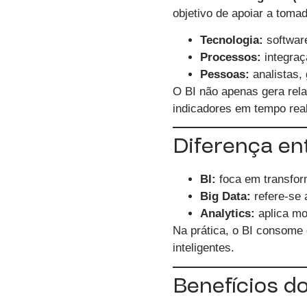
objetivo de apoiar a toma
Tecnologia:
software
Processos:
integraç
Pessoas:
analistas, 
O BI não apenas gera rel
indicadores em tempo real
Diferença ent
BI:
foca em transfor
Big Data:
refere-se 
Analytics:
aplica mod
Na prática, o BI consome
inteligentes.
Benefícios do